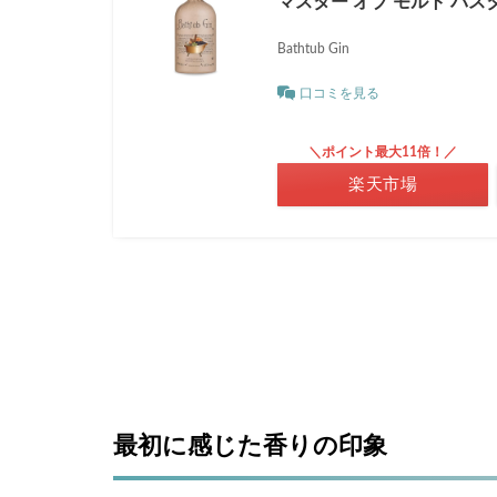
マスター オブ モルト バス
こ
と
Bathtub Gin
1.1
口コミを見る
最初
に感
じた
＼ポイント最大11倍！／
香り
楽天市場
の印
象
1.2
飲ん
でみ
ると
どん
な味
だっ
たか
最初に感じた香りの印象
1.3
王道