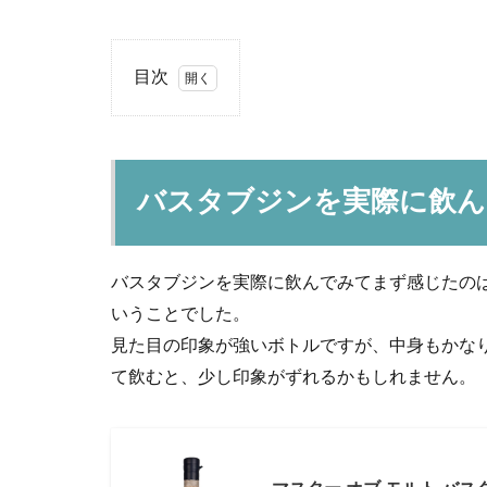
目次
1
バ
ス
タ
バスタブジンを実際に飲ん
ブ
ジ
ン
を
バスタブジンを実際に飲んでみてまず感じたの
実
いうことでした。
際
に
見た目の印象が強いボトルですが、中身もかな
飲
て飲むと、少し印象がずれるかもしれません。
ん
で
感
じ
た