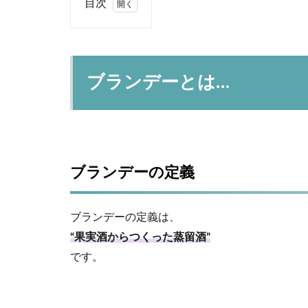
目次
1
ブ
ラ
ン
ブランデーとは…
デ
ー
と
は…
1.1
ブラ
ブランデーの定義
ンデ
ーの
定義
ブランデーの定義は、
1.2
“果実酒からつくった蒸留酒”
ブラ
です。
ンデ
ーと
ウイ
スキ