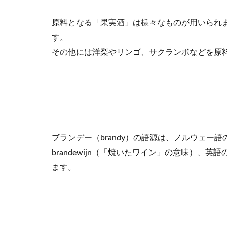
ーの
違い
原料となる「果実酒」は様々なものが用いられ
す。
1.3
ブラ
その他には洋梨やリンゴ、サクランボなどを原
ンデ
ーの
飲み
方
2
ブ
ラ
ブランデー（brandy）の語源は、ノルウェー語の
ン
brandewijn（「焼いたワイン」の意味）、英語の
デ
ー
ます。
の
原
料
3
ブ