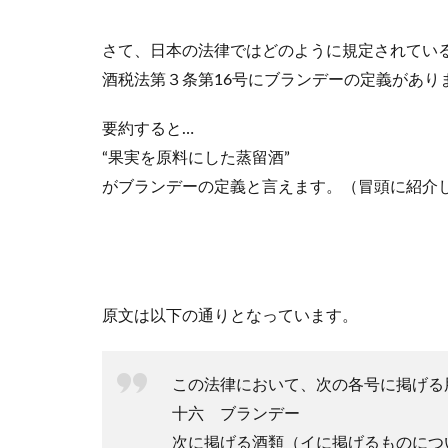
ラ
ン
さて、日本の法律ではどのように規定されてい
デ
酒税法第３条第16号にブランデーの定義があり
ー
の
製
要約すると…
造
“果実を原料にした蒸留酒”
方
がブランデーの定義と言えます。（冒頭に紹介
法
3.1
1. 発
酵
3.2
原文は以下の通りとなっています。
2. 蒸
溜
3.3
この法律において、次の各号に掲げる
3. 熟
十六 ブランデー
成
次に掲げる酒類（イに掲げるものにつ