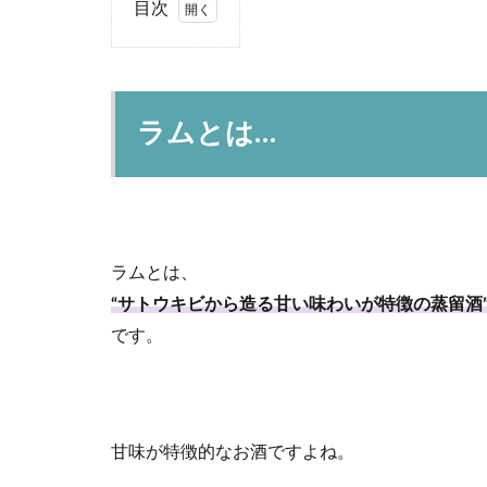
目次
1
ラ
ム
と
ラムとは…
は…
2
ラ
ム
の
原
ラムとは、
料
“サトウキビから造る甘い味わいが特徴の蒸留酒
3
です。
ラ
ム
の
製
造
甘味が特徴的なお酒ですよね。
方