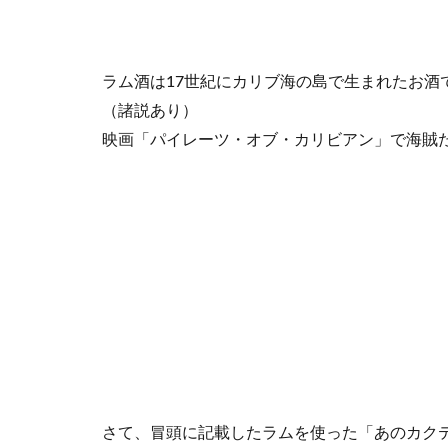
法
3.1
搾汁
ラム酒は17世紀にカリブ海の島で生まれたお酒
3.2
（諸説あり）
発酵
映画「パイレーツ・オブ・カリビアン」で海賊
3.3
蒸留
3.4
熟成
4
ラ
ム
の
種
類
4.1
さて、冒頭に記載したラムを使った「あのカク
製造